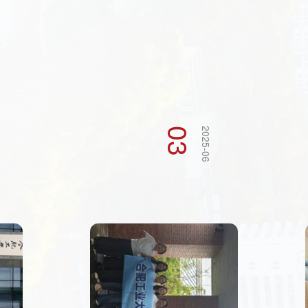
03
2025-06