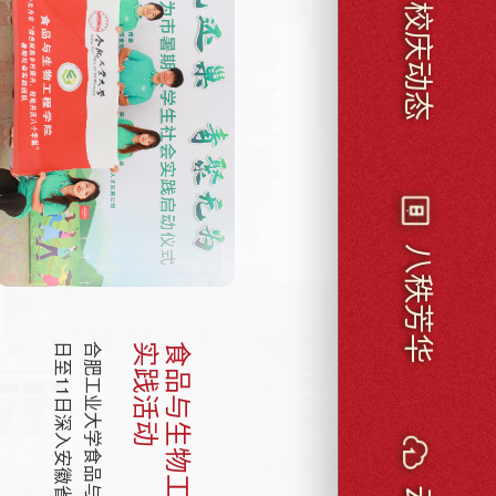
校庆动态
八秩芳华
动