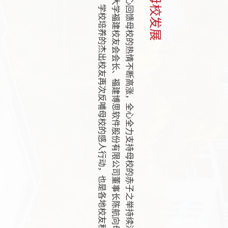
.
随
着
8
0
周
年
校
庆
日
益
临
近
，
各
地
校
友
关
心
回
馈
母
校
的
热
情
不
断
高
涨
，
全
心
全
力
支
持
母
校
的
赤
子
之
举
持
续
涌
现
。
6
月
2
5
日
，
计
算
机
及
应
用
专
业
8
5
级
校
友
、
合
肥
工
业
大
学
福
建
校
友
会
会
长
、
福
建
博
思
软
件
股
份
有
限
公
司
董
事
长
陈
航
向
母
校
慷
慨
捐
赠
人
民
币
一
千
万
元
。
这
是
继
曹
仁
贤
、
魏
臻
之
后
，
学
校
培
养
的
杰
出
校
友
再
次
反
哺
母
校
的
感
人
行
动
，
也
是
各
地
校
友
积
极
踊
跃
支
持
母
校
建
设
发
展
的
又
一
生
动
体
现
。
校
党
委
书
记
于
祥
成
向
陈
航
颁
发
捐
赠
证
书
，
校
长
郑
磊
致
辞
，
校
党
委
.
.
9
2
0
2
5
-
0
2025-10
29
02
展
学
校
第
3
9
届
书
画
展
“
庆
祝
建
校
八
十
周
年
”
暨
名
家
作
品
邀
请
展
开
合肥工业大学建校80周年校庆公告（第三号）