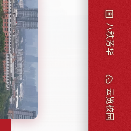
八秩芳华
云览校园