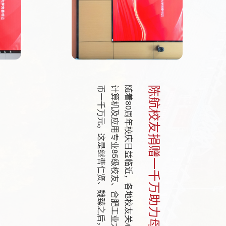
校发展
陈航校友捐赠一千万助力母校发展