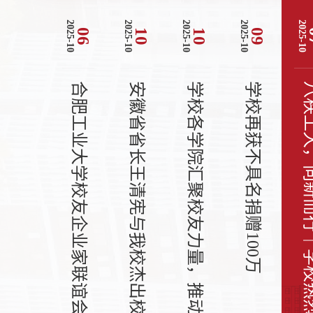
0
2
0
2
5
-
1
2025-10
2025-10
2025-10
2025-10
2025-10
06
06
10
10
09
坛
我
校
与
宣
城
市
联
合
举
办
“
城
市
与
大
学
融
合
发
展
”
圆
桌
论
合肥工业大学校友企业家联谊会成立
安徽省省长王清宪与我校杰出校友代表座谈
学校各学院汇聚校友力量，推动高质量发展
学校再获不具名捐赠100万
八秩工大，向新而行｜学校热烈